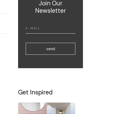
Join Our
Newsletter
send
A
l
t
Get Inspired
e
r
n
a