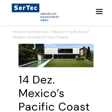
Home
/
Architecture
/
Mexico’s Pacific Coast
Modern Housing Of Your Dreams
14 Dez.
Mexico’s
Pacific Coast