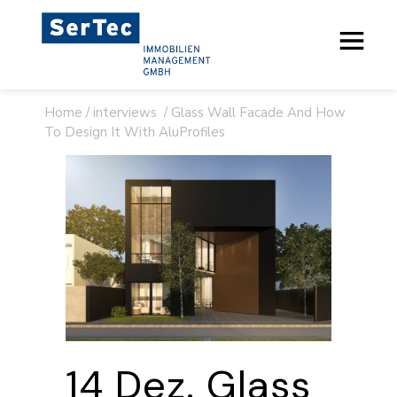
Home
/
interviews
/
Glass Wall Facade And How
To Design It With AluProfiles
14 Dez.
Glass