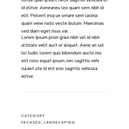
conse quat ipsum, neciv sagittis vehicula ut
id elitve. Aeneaneu leo quam sem nibh id
elit. Pellent esq ue ornare sem lacinia
quam vene natis veste ibulum. Maecenas
sed diam eget risus var.
Lorem Ipsum proin gravi nibh vel id nibh
ultricies velit auct or aliquet. Aene an sol
lici tudin, lorem quis bibendum aucto nisi
elit cons equat ipsum, nec sagittis vehi
culaet ute id elit eciv sagittis vehicula
elitve.
CATEGORY
FACADES, LANDSCAPING